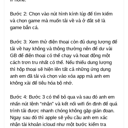
Bước 2: Chọn vào nút hình kính lúp để tìm kiếm
và chọn game mà muốn tải về và ở đât sẽ là
game bắn cá.
Bước 3: Xem thử điện thoại còn đủ dung lượng để
tải về hay không và thông thường nên để dư vài
GB để điện thoại có thể chạy và hoạt động một
cách trơn tru nhất có thể. Nếu thiếu dung lượng
thì hộp thoại sẽ hiện lên tất cả những ứng dụng
anh em đã tải và chọn vào xóa app mà anh em
không xài để tiêu hóa bộ nhớ.
Bước 4: Bước 3 có thể bỏ qua và sau đó anh em
nhấn nút lệnh “nhận” và kết nối wifi ổn định để quá
trình tải được nhanh chóng không gặp gián đoạn.
Ngay sau đó thì apple sẽ yêu cầu anh em xác
nhận tài khoản icloud như một bước kiểm tra