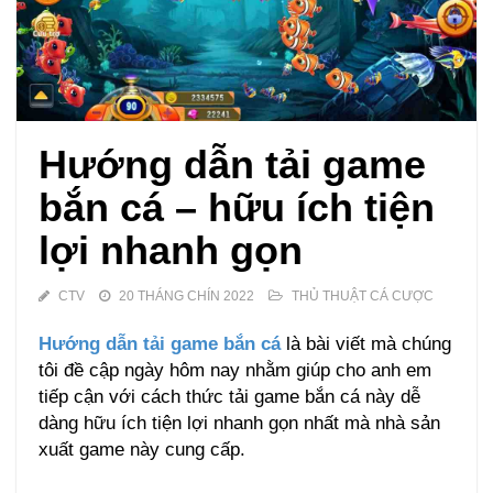
Hướng dẫn tải game
bắn cá – hữu ích tiện
lợi nhanh gọn
CTV
20 THÁNG CHÍN 2022
THỦ THUẬT CÁ CƯỢC
Hướng dẫn tải game bắn cá
là bài viết mà chúng
tôi đề cập ngày hôm nay nhằm giúp cho anh em
tiếp cận với cách thức tải game bắn cá này dễ
dàng hữu ích tiện lợi nhanh gọn nhất mà nhà sản
xuất game này cung cấp.