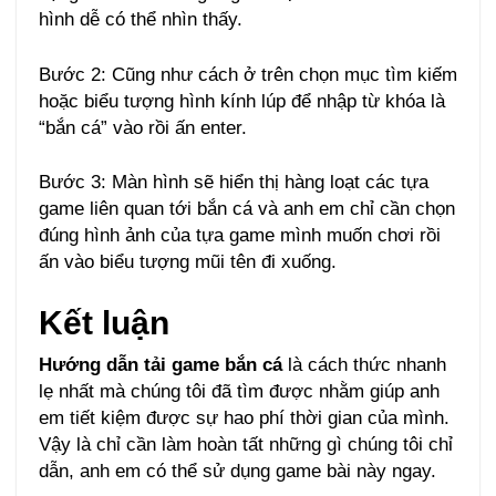
hình dễ có thể nhìn thấy.
Bước 2: Cũng như cách ở trên chọn mục tìm kiếm
hoặc biểu tượng hình kính lúp để nhập từ khóa là
“bắn cá” vào rồi ấn enter.
Bước 3: Màn hình sẽ hiển thị hàng loạt các tựa
game liên quan tới bắn cá và anh em chỉ cần chọn
đúng hình ảnh của tựa game mình muốn chơi rồi
ấn vào biểu tượng mũi tên đi xuống.
Kết luận
Hướng dẫn tải game bắn cá
là cách thức nhanh
lẹ nhất mà chúng tôi đã tìm được nhằm giúp anh
em tiết kiệm được sự hao phí thời gian của mình.
Vậy là chỉ cần làm hoàn tất những gì chúng tôi chỉ
dẫn, anh em có thể sử dụng game bài này ngay.