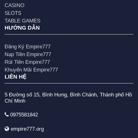
CASINO
SLOTS
TABLE GAMES
HƯỚNG DẪN
Đăng Ký Empire777
Nạp Tiền Empire777
Rút Tiền Empire777
Khuyến Mãi Empire777
LIÊN HỆ
5 Đường số 15, Bình Hưng, Bình Chánh, Thành phố Hồ
Chí Minh
0975581842
empire777.org