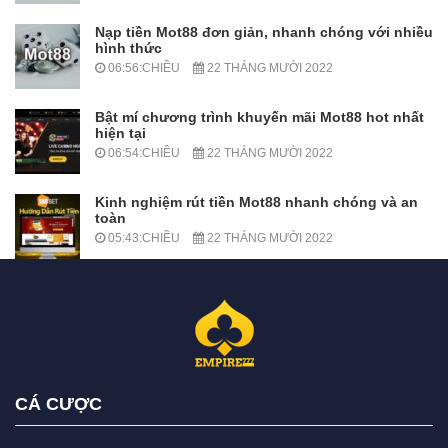
Nạp tiền Mot88 đơn giản, nhanh chóng với nhiều
hình thức
06:56:CHIỀU
22 THÁNG MƯỜI 2022
Bật mí chương trình khuyến mãi Mot88 hot nhất
hiện tại
06:54:CHIỀU
22 THÁNG MƯỜI 2022
Kinh nghiệm rút tiền Mot88 nhanh chóng và an
toàn
05:43:CHIỀU
22 THÁNG MƯỜI 2022
CÁ CƯỢC