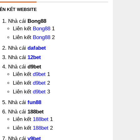
IÊN KẾT WEBSITE
Nhà cái
Bong88
Liên kết
Bong88
1
Liên kết
Bong88
2
Nhà cái
dafabet
Nhà cái
12bet
Nhà cái
d9bet
Liên kết
d9bet
1
Liên kết
d9bet
2
Liên kết
d9bet
3
Nhà cái
fun88
Nhà cái
188bet
Liên kết
188bet
1
Liên kết
188bet
2
Nhà cái
v9bet