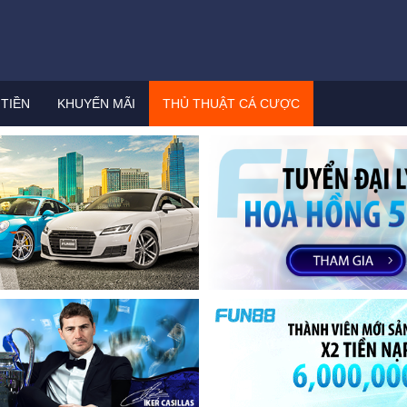
 TIỀN
KHUYẾN MÃI
THỦ THUẬT CÁ CƯỢC