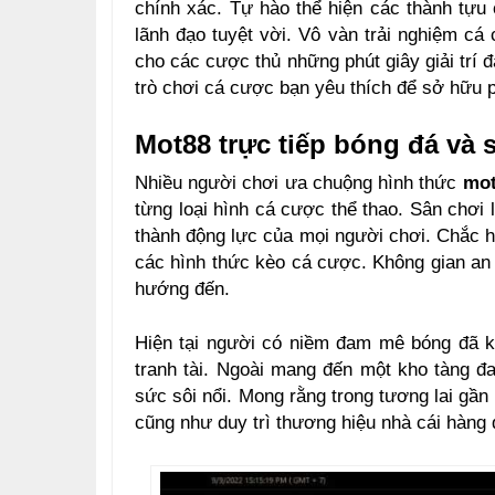
chính xác. Tự hào thể hiện các thành tự
lãnh đạo tuyệt vời. Vô vàn trải nghiệm c
cho các cược thủ những phút giây giải trí
trò chơi cá cược bạn yêu thích để sở hữu 
Mot88 trực tiếp bóng đá và 
Nhiều người chơi ưa chuộng hình thức
mot
từng loại hình cá cược thể thao. Sân chơi
thành động lực của mọi người chơi. Chắc h
các hình thức kèo cá cược. Không gian an 
hướng đến.
Hiện tại người có niềm đam mê bóng đã k
tranh tài. Ngoài mang đến một kho tàng đa 
sức sôi nổi. Mong rằng trong tương lai gầ
cũng như duy trì thương hiệu nhà cái hàng 