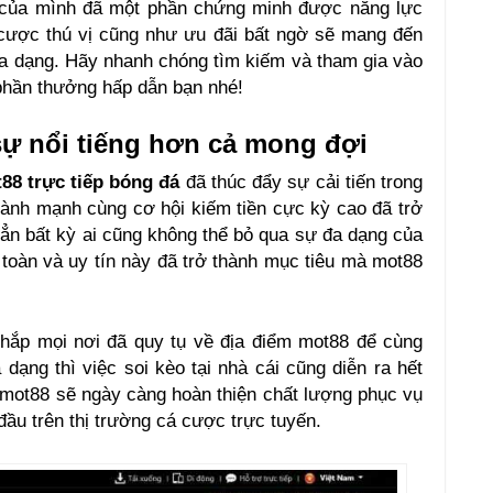
u của mình đã một phần chứng minh được năng lực
á cược thú vị cũng như ưu đãi bất ngờ sẽ mang đến
 đa dạng. Hãy nhanh chóng tìm kiếm và tham gia vào
phần thưởng hấp dẫn bạn nhé!
sự nổi tiếng hơn cả mong đợi
88 trực tiếp bóng đá
đã thúc đẩy sự cải tiến trong
 lành mạnh cùng cơ hội kiếm tiền cực kỳ cao đã trở
ẳn bất kỳ ai cũng không thể bỏ qua sự đa dạng của
toàn và uy tín này đã trở thành mục tiêu mà mot88
hắp mọi nơi đã quy tụ về địa điểm mot88 để cùng
dạng thì việc soi kèo tại nhà cái cũng diễn ra hết
n mot88 sẽ ngày càng hoàn thiện chất lượng phục vụ
đầu trên thị trường cá cược trực tuyến.