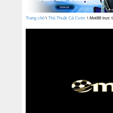
Trang chủ
\
Thủ Thuật Cá Cược
\ Mot88 trực t