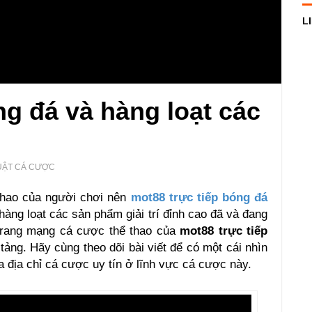
L
ng đá và hàng loạt các
UẬT CÁ CƯỢC
 thao của người chơi nên
mot88 trực tiếp bóng đá
hàng loạt các sản phẩm giải trí đỉnh cao đã và đang
 trang mạng cá cược thể thao của
mot88 trực tiếp
ảng. Hãy cùng theo dõi bài viết để có một cái nhìn
 địa chỉ cá cược uy tín ở lĩnh vực cá cược này.