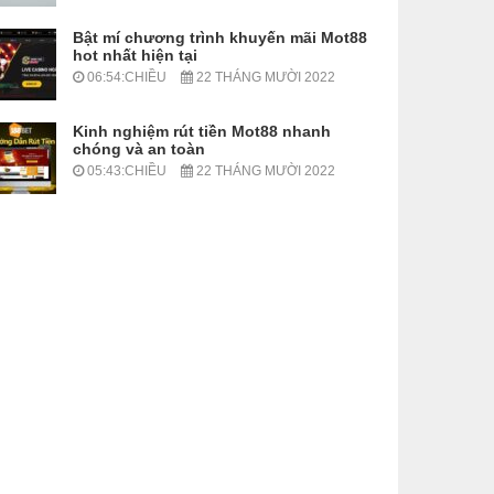
Bật mí chương trình khuyến mãi Mot88
hot nhất hiện tại
06:54:CHIỀU
22 THÁNG MƯỜI 2022
Kinh nghiệm rút tiền Mot88 nhanh
chóng và an toàn
05:43:CHIỀU
22 THÁNG MƯỜI 2022