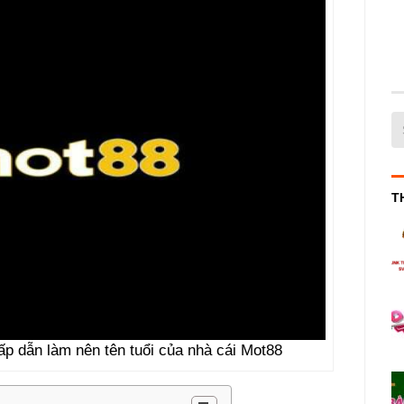
T
hấp dẫn làm nên tên tuổi của nhà cái Mot88