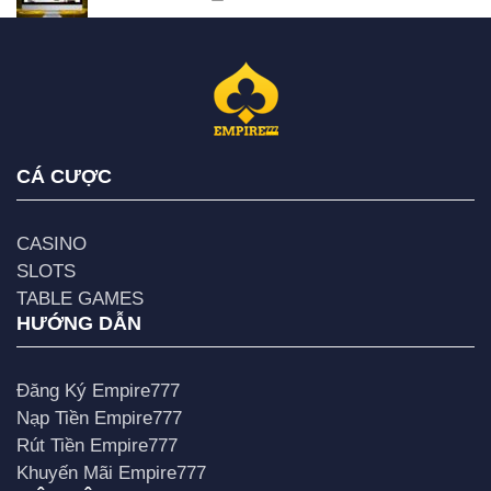
CÁ CƯỢC
CASINO
SLOTS
TABLE GAMES
HƯỚNG DẪN
Đăng Ký Empire777
Nạp Tiền Empire777
Rút Tiền Empire777
Khuyến Mãi Empire777