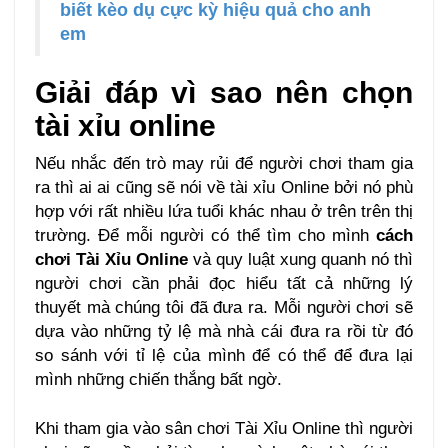
biết kèo dụ cực kỳ hiệu quả cho anh
em
Giải đáp vì sao nên chọn
tài xỉu online
Nếu nhắc đến trò may rủi để người chơi tham gia
ra thì ai ai cũng sẽ nói về tài xỉu Online bởi nó phù
hợp với rất nhiều lứa tuổi khác nhau ở trên trên thị
trường. Để mỗi người có thể tìm cho mình
cách
chơi Tài Xỉu Online
và quy luật xung quanh nó thì
người chơi cần phải đọc hiểu tất cả những lý
thuyết mà chúng tôi đã đưa ra. Mỗi người chơi sẽ
dựa vào những tỷ lệ mà nhà cái đưa ra rồi từ đó
so sánh với tỉ lệ của mình để có thể để đưa lại
mình những chiến thắng bất ngờ.
Khi tham gia vào sân chơi Tài Xỉu Online thì người