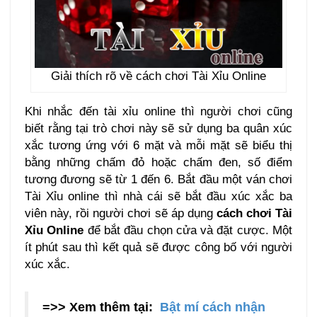
Giải thích rõ về cách chơi Tài Xỉu Online
Khi nhắc đến tài xỉu online thì người chơi cũng
biết rằng tại trò chơi này sẽ sử dụng ba quân xúc
xắc tương ứng với 6 mặt và mỗi mặt sẽ biểu thị
bằng những chấm đỏ hoặc chấm đen, số điểm
tương đương sẽ từ 1 đến 6. Bắt đầu một ván chơi
Tài Xỉu online thì nhà cái sẽ bắt đầu xúc xắc ba
viên này, rồi người chơi sẽ áp dụng
cách chơi Tài
Xỉu Online
để bắt đầu chọn cửa và đặt cược. Một
ít phút sau thì kết quả sẽ được công bố với người
xúc xắc.
=>> Xem thêm tại:
Bật mí cách nhận