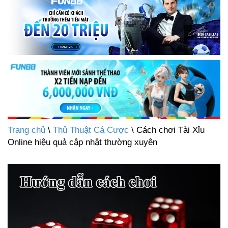
Trang chủ
\
Thủ Thuật Cá Cược
\ Cách chơi Tài Xỉu
Online hiệu quả cập nhật thường xuyên