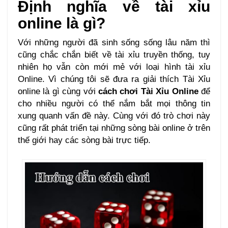
Định nghĩa về tài xỉu
online là gì?
Với những người đã sinh sống sống lâu năm thì
cũng chắc chắn biết về tài xỉu truyền thống, tuy
nhiên họ vẫn còn mới mẻ với loại hình tài xỉu
Online. Vì chúng tôi sẽ đưa ra giải thích Tài Xỉu
online là gì cùng với
cách chơi Tài Xỉu Online
để
cho nhiều người có thể nắm bắt mọi thông tin
xung quanh vấn đề này. Cùng với đó trò chơi này
cũng rất phát triển tại những sòng bài online ở trên
thế giới hay các sòng bài trực tiếp.