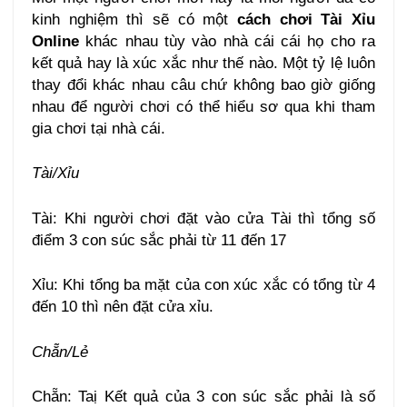
kinh nghiệm thì sẽ có một
cách chơi Tài Xỉu
Online
khác nhau tùy vào nhà cái cái họ cho ra
kết quả hay là xúc xắc như thế nào. Một tỷ lệ luôn
thay đổi khác nhau câu chứ không bao giờ giống
nhau để người chơi có thể hiểu sơ qua khi tham
gia chơi tại nhà cái.
Tài/Xỉu
Tài: Khi người chơi đặt vào cửa Tài thì tổng số
điểm 3 con súc sắc phải từ 11 đến 17
Xỉu: Khi tổng ba mặt của con xúc xắc có tổng từ 4
đến 10 thì nên đặt cửa xỉu.
Chẵn/Lẻ
Chẵn: Taị Kết quả của 3 con súc sắc phải là số