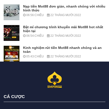
Nạp tiền Mot88 đơn giản, nhanh chóng với nhiều
hình thức
06:56:CHIỀU
22 THÁNG MƯỜI 2022
Bật mí chương trình khuyến mãi Mot88 hot nhất
hiện tại
06:54:CHIỀU
22 THÁNG MƯỜI 2022
Kinh nghiệm rút tiền Mot88 nhanh chóng và an
toàn
05:43:CHIỀU
22 THÁNG MƯỜI 2022
CÁ CƯỢC