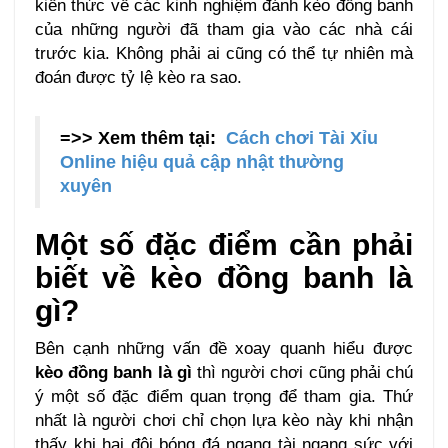
kiến thức về các kinh nghiệm đánh kèo đồng banh
của những người đã tham gia vào các nhà cái
trước kia. Không phải ai cũng có thể tự nhiên mà
đoán được tỷ lệ kèo ra sao.
=>> Xem thêm tại:
Cách chơi Tài Xỉu
Online hiệu quả cập nhật thường
xuyên
Một số đặc điểm cần phải
biết về kèo đồng banh là
gì?
Bên cạnh những vấn đề xoay quanh hiểu được
kèo đồng banh là gì
thì người chơi cũng phải chú
ý một số đặc điểm quan trọng để tham gia. Thứ
nhất là người chơi chỉ chọn lựa kèo này khi nhận
thấy khi hai đội bóng đá ngang tài ngang sức với