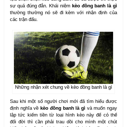
sự quá đúng đắn. Khái niệm
kèo đồng banh là gì
thường thường nó sẽ đi kèm với nhận định của
các trận đấu.
Những nhận xét chung về kèo đồng banh là gì
Sau khi một số người chơi mới đã tìm hiểu được
định nghĩa về
kèo đồng banh là gì
và muốn ngay
lập tức kiếm tiền từ loại hình kèo này để có thể
đổi đời thì cần phải trau dồi cho mình một chút