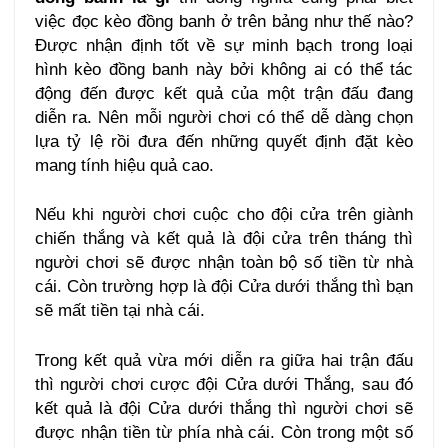
việc đọc kèo đồng banh ở trên bảng như thế nào?
Được nhận định tốt về sự minh bạch trong loại
hình kèo đồng banh này bởi không ai có thể tác
động đến được kết quả của một trận đấu đang
diễn ra. Nên mỗi người chơi có thể dễ dàng chọn
lựa tỷ lệ rồi đưa đến những quyết định đặt kèo
mang tính hiệu quả cao.
Nếu khi người chơi cuộc cho đội cửa trên giành
chiến thắng và kết quả là đội cửa trên tháng thì
người chơi sẽ được nhận toàn bộ số tiền từ nhà
cái. Còn trường hợp là đội Cửa dưới thắng thì bạn
sẽ mất tiền tại nhà cái.
Trong kết quả vừa mới diễn ra giữa hai trận đấu
thì người chơi cược đội Cửa dưới Thắng, sau đó
kết quả là đội Cửa dưới thắng thì người chơi sẽ
được nhận tiền từ phía nhà cái. Còn trong một số