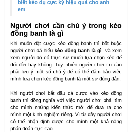
biết kèo dụ cực kỳ hiệu quả cho anh
em
Người chơi cần chú ý trong kèo
đồng banh là gì
Khi muốn đặt cược kèo đồng banh thì bắt buộc
người chơi đã hiểu
kèo đồng banh là gì
và xem
xem người đó có thực sự muốn lựa chọn kèo để
đổi đời hay không. Tuy nhiên người chơi cũ cần
phải lưu ý một số chú ý để có thể đảm bảo việc
mình lựa chọn kèo đồng banh là một sự đúng đắn.
Khi người chơi bắt đầu cá cược vào kèo đồng
banh thì đồng nghĩa với việc người chơi phải tìm
cho mình những kiến thức mới để đưa ra cho
mình một kinh nghiệm riêng. Vì từ đây người chơi
có thể nhận định được cho mình một khả năng
phán đoán cực cao.