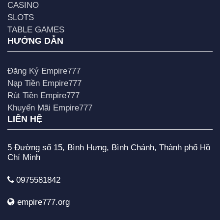
CASINO
SLOTS
TABLE GAMES
HƯỚNG DẪN
Đăng Ký Empire777
Nạp Tiền Empire777
Rút Tiền Empire777
Khuyến Mãi Empire777
LIÊN HỆ
5 Đường số 15, Bình Hưng, Bình Chánh, Thành phố Hồ
Chí Minh
0975581842
empire777.org