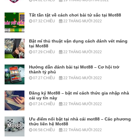
Tất tần tật về cách chơi bài tứ sắc tại Mot88
07:32:CHIỀU
22 THÁNG MƯỜI 2022
Bật mí thủ thuật vận dụng cách đánh vét máng
tại Mot88
07:29:CHIỀU
22 THÁNG MƯỜI 2022
Hướng dẫn đánh bài tại Mot88 – Cơ hội trở
thành tỷ phú
07:27:CHIỀU
22 THÁNG MƯỜI 2022
Đăng ký Mot88 – bật mí cách thức gia nhập nhà
cái uy tín này
07:24:CHIỀU
22 THÁNG MƯỜI 2022
Ưu điểm nổi bật tại nhà cái mot88 – Các phương
thức liên hệ Mot88
06:58:CHIỀU
22 THÁNG MƯỜI 2022