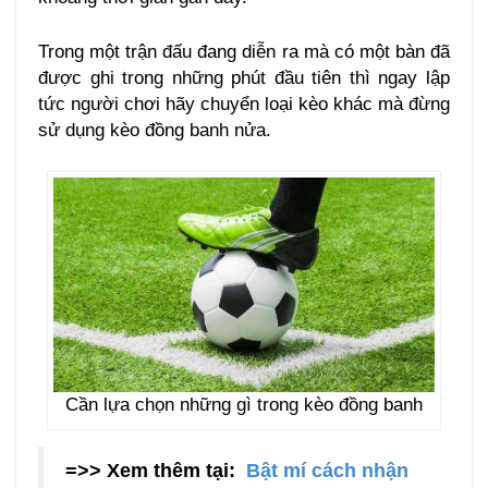
Trong một trận đấu đang diễn ra mà có một bàn đã
được ghi trong những phút đầu tiên thì ngay lập
tức người chơi hãy chuyển loại kèo khác mà đừng
sử dụng kèo đồng banh nửa.
Cần lựa chọn những gì trong kèo đồng banh
=>> Xem thêm tại:
Bật mí cách nhận