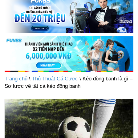
Trang chủ
\
Thủ Thuật Cá Cược
\ Kèo đồng banh là gì –
Sơ lược về tất cả kèo đồng banh